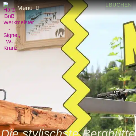
BUCHEN
Menü
Die stylischste Berghütte