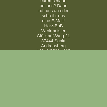
eurem Urlaub
bei uns? Dann
ruft uns an oder
schreibt uns
eine E-Mail!
Harz-BnB
Werkmeister
Glückauf-Weg 21
37444 Sankt
Andreasberg
+49 (0)5582 1005
+49 (0)179 775 72
91
in
**
@
*****
nb.de
KONTAKTIEREN