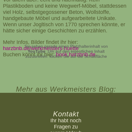
Plastikboden und keine Wegwerf-Möbel, stattdessen
viel Holz, selbstgegossener Beton, Wollstoffe,
handgebaute Möbel und aufgearbeitete Unikate.
Wenn unser Jogltisch von 1770 sprechen könnte, er
hätte sicher einige Geschichten zu erzählen.
Mehr Infos, Bilder findet ihr hier:
Sie sehen gerade einen Platzhalterinhalt von
harzbnb.de/werkmeisters-huette
YouTube
. Um auf den eigentlichen Inhalt
Buchen könnt ihr hier:
book.harzbnb.de
zuzugreifen, klicken Sie auf die Schaltfläche
unten. Bitte beachten Sie, dass dabei Daten an
Drittanbieter weitergegeben werden.
Mehr Informationen
Inhalt entsperren
Mehr aus Werkmeisters Blog:
Erforderlichen Service akzeptieren und
Inhalte entsperren
Kontakt
Ihr habt noch
Fragen zu