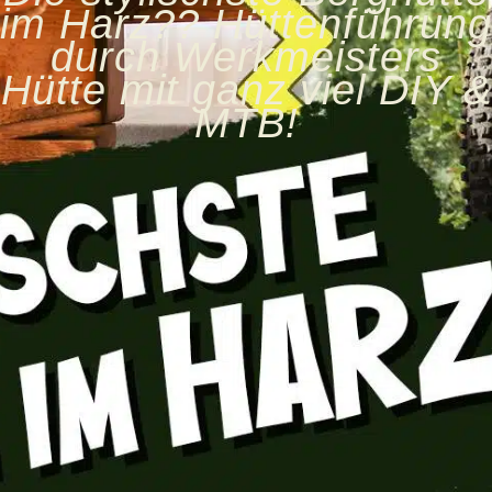
im Harz?? Hüttenführung
durch Werkmeisters
Hütte mit ganz viel DIY &
MTB!