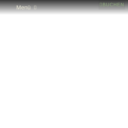
BUCHEN
Menü
Schneller, härter, besser – wie bikemetrics
mein Bike mit Telemetrie zum Leben erweckt
hat!
Mountainbiken
,
Video
,
Werkmeisters Werkstatt
Von
Jan Werkmeister
28. August 2025
3 Telemetrie-Sessions … von gurkig zu Fahrspaß! Wie
sich mein Kona Operator Downhill-Bike vom