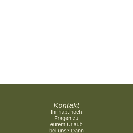
Ein Traum in Champagner Rosé – Kona
Process X Custom Build
Mountainbiken
,
Video
,
Werkmeisters Werkstatt
Von
Jan Werkmeister
17. Dezember 2023
Moin Leute! Nach längerem Ausfall wegen Erkältung &
Corona haben wir jetzt endlich mit unserem
Winterprojekt anfangen können. Wir nehmen euch mit
in unsere Bike-Garage und bauen gemeinsam ein Kona
Process X Enduro-Bike auf. 100 % Custom! 100 %
Champagner Rosé! Im ersten Teil bereiten wir unseren
Custom Build vor und befreien den Rahmen von…
Kontakt
Ihr habt noch
Fragen zu
eurem Urlaub
bei uns? Dann