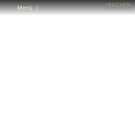
BUCHEN
Menü
Neuer Lack fürs Downhillbike – Kona Team
Operator Full Custom
Mountainbiken
,
Video
,
Werkmeisters Werkstatt
Von
Jan Werkmeister
13. Juni 2024
Sie sehen gerade einen Platzhalterinhalt von YouTube.
Um auf den eigentlichen Inhalt zuzugreifen, klicken Sie
auf die Schaltfläche unten. Bitte beachten Sie, dass