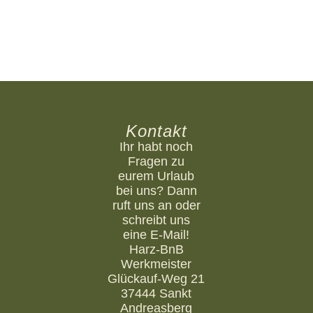
dabei Daten an Drittanbieter weitergegeben werden.
Mehr Informationen Inhalt entsperren Erforderlichen
Service akzeptieren und Inhalte entsperren Ihr wollt
euch euer Bike auch lackieren lassen? Schaut mal bei
glanzvoll.at vorbei und schreibt René…
Kontakt
Ihr habt noch
Fragen zu
eurem Urlaub
bei uns? Dann
ruft uns an oder
schreibt uns
eine E-Mail!
Harz-BnB
Werkmeister
Glückauf-Weg 21
37444 Sankt
Andreasberg