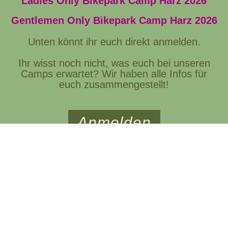
Ladies Only Bikepark Camp Harz 2026
Gentlemen Only Bikepark Camp Harz 2026
Unten könnt ihr euch direkt anmelden.
Ihr wisst noch nicht, was euch bei unseren
Camps erwartet? Wir haben alle Infos für
euch zusammengestellt!
Anmelden